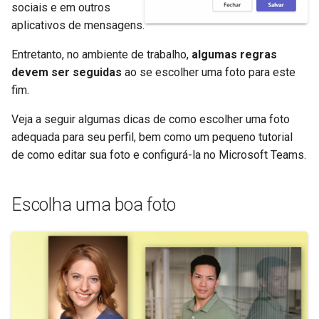
perfil
sociais e em outros
d
Solicitação e Utilização de
aplicativos de mensagens.
o
Token
Entretanto, no ambiente de trabalho,
algumas regras
a
devem ser seguidas
ao se escolher uma foto para este
p
fim.
e
Veja a seguir algumas dicas de como escolher uma foto
adequada para seu perfil, bem como um pequeno tutorial
s
de como editar sua foto e configurá-la no Microsoft Teams.
q
u
Escolha uma boa foto
i
s
a